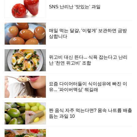
SNS 난리난 '맛있는' 과일
매일 먹는 달걀, '이렇게' 보관하면 금방
상합니다
위고비 대신 뜬다... 식욕 잡는다고 난리
난 '천연 위고비' 조합
요즘 다이어터들이 식이섬유에 빠진 이
유... '파이버맥싱' 뭐길래
짠 음식 자주 먹는다면? 몸속 나트륨 배출
돕는 과일 10