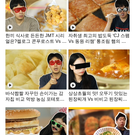
한끼 식사로 든든한 JMT 시리
자취생 최고의 밥도둑 ‘CJ 스팸
얼은?켈로그 콘푸로스트 Vs 포
Vs 동원 리챔’ 통조림 햄의 진
스트 콘푸라이트 비교 먹방 [미
검승부! 먹방 리뷰 [미식평가
식평가단]
단]
바삭짭짤 자꾸만 손이가는 감
상상초월의 맛! 오뚜기 맛있는
자칩 비교 먹방 농심 포테토칩
된장찌개 Vs 비비고 된장찌개
Vs 오리온 포카칩 [미식평가단]
[미식평가단]