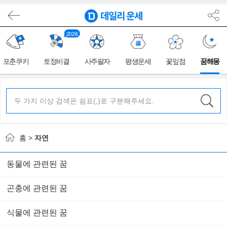
2026
포춘쿠키
토정비결
사주팔자
평생운세
꽃잎점
꿈해몽
홈 >
자연
동물에 관련된 꿈
곤충에 관련된 꿈
식물에 관련된 꿈