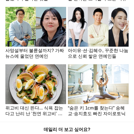
사망설부터 불륜설까지? 가짜
아이유·션·김혜수, 꾸준한 나눔
뉴스에 울었던 연예인
으로 신뢰 쌓은 연예인들
위고비 대신 뜬다... 식욕 잡는
“숨은 키 1cm를 찾는다” 송혜
다고 난리 난 '천연 위고비' 조
교·송지효도 빠진 자이로토닉
합
데일리 더 보고 싶어요?