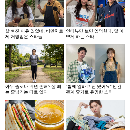
살 빠진 이유 있었네, 비만치료
인터뷰만 보면 입덕한다, 말 예
제 처방받은 스타들
쁘게 하는 스타
아무 줄로나 뛰면 손해? 살 빼
"함께 일하고 팬 됐어요" 인간
는 줄넘기는 따로 있다
관계 좋기로 유명한 스타