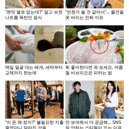
"짠맛 별로 없는데?" 알고 보면
"언젠가 쓸 것 같아서"... 물건을
나트륨 폭탄인 음식
못 버리는 진짜 이유
매일 얼굴 대는 베개, 세탁부터
회 좋아한다면 꼭 보세요, 여름
교체까지 한눈에
철 비브리오균 피하는 법
"이 돈 왜 썼지?" 불필요한 지출
안 보여줘서 더 궁금해... SNS
줄였더니 달라진 것들
잘 안하는 스타들이 뜨는 이유