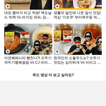
대표 햄버거 비교 먹방! 맥도날
생활의 달인에 나온 일식 맛집!
드 빅맥 Vs 버거킹 와퍼, 당신
역삼 ‘가조쿠’ 부카케우동 먹방
의 선택은? [미식평가단]
[푸드마스터]
이연복레시피 뺨친다?! 오뚜기
한국인의 소울푸드는? 오뚜기
깍두기햄볶음밥 Vs CJ 비비고
맛있는 김치찌개 Vs 비비고 두
차돌깍두기볶음밥 리얼 후기
부 김치찌개 [미식평가단]
대결 [미식평가단]
푸드 영상 더 보고 싶어요?