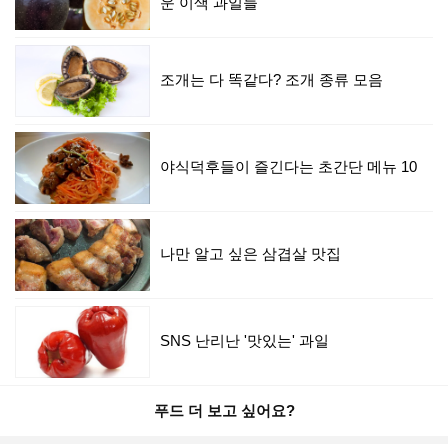
운 이색 과일들
조개는 다 똑같다? 조개 종류 모음
야식덕후들이 즐긴다는 초간단 메뉴 10
나만 알고 싶은 삼겹살 맛집
SNS 난리난 '맛있는' 과일
푸드 더 보고 싶어요?