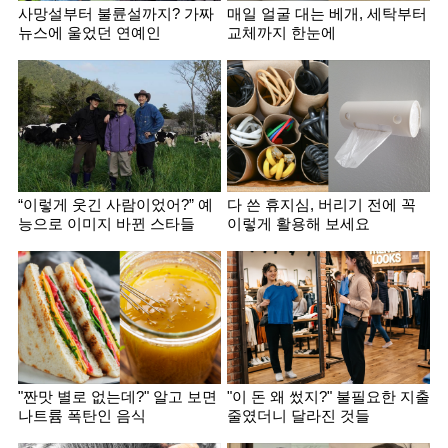
사망설부터 불륜설까지? 가짜
매일 얼굴 대는 베개, 세탁부터
뉴스에 울었던 연예인
교체까지 한눈에
“이렇게 웃긴 사람이었어?” 예
다 쓴 휴지심, 버리기 전에 꼭
능으로 이미지 바뀐 스타들
이렇게 활용해 보세요
"짠맛 별로 없는데?" 알고 보면
"이 돈 왜 썼지?" 불필요한 지출
나트륨 폭탄인 음식
줄였더니 달라진 것들