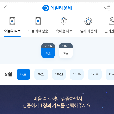
오늘의 타로
오늘의 애정운
속마음 타로
별자리 운세
연예인
2026
2026
8월
9월
8월
7·금
8·토
9·일
10·월
11·화
12·수
13