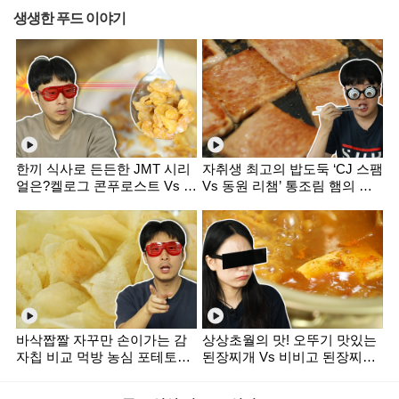
생생한 푸드 이야기
한끼 식사로 든든한 JMT 시리
자취생 최고의 밥도둑 ‘CJ 스팸
얼은?켈로그 콘푸로스트 Vs 포
Vs 동원 리챔’ 통조림 햄의 진
스트 콘푸라이트 비교 먹방 [미
검승부! 먹방 리뷰 [미식평가
식평가단]
단]
바삭짭짤 자꾸만 손이가는 감
상상초월의 맛! 오뚜기 맛있는
자칩 비교 먹방 농심 포테토칩
된장찌개 Vs 비비고 된장찌개
Vs 오리온 포카칩 [미식평가단]
[미식평가단]