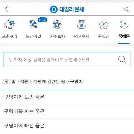
2026
포춘쿠키
토정비결
사주팔자
평생운세
꽃잎점
꿈해몽
홈 >
자연
>
자연에 관련된 꿈
>
구덩이
구덩이가 보인 꿈은
구덩이를 파는 꿈은
구덩이에 빠진 꿈은