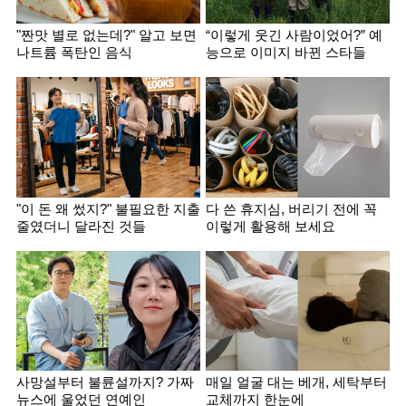
"짠맛 별로 없는데?" 알고 보면
“이렇게 웃긴 사람이었어?” 예
나트륨 폭탄인 음식
능으로 이미지 바뀐 스타들
"이 돈 왜 썼지?" 불필요한 지출
다 쓴 휴지심, 버리기 전에 꼭
줄였더니 달라진 것들
이렇게 활용해 보세요
사망설부터 불륜설까지? 가짜
매일 얼굴 대는 베개, 세탁부터
뉴스에 울었던 연예인
교체까지 한눈에