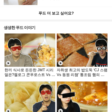
푸드 더 보고 싶어요?
생생한 푸드 이야기
한끼 식사로 든든한 JMT 시리
자취생 최고의 밥도둑 ‘CJ 스팸
얼은?켈로그 콘푸로스트 Vs 포
Vs 동원 리챔’ 통조림 햄의 진
스트 콘푸라이트 비교 먹방 [미
검승부! 먹방 리뷰 [미식평가
식평가단]
단]