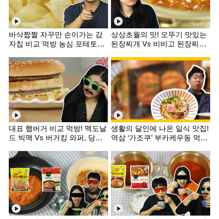
바삭짭짤 자꾸만 손이가는 감
상상초월의 맛! 오뚜기 맛있는
자칩 비교 먹방 농심 포테토칩
된장찌개 Vs 비비고 된장찌개
Vs 오리온 포카칩 [미식평가단]
[미식평가단]
대표 햄버거 비교 먹방! 맥도날
생활의 달인에 나온 일식 맛집!
드 빅맥 Vs 버거킹 와퍼, 당신
역삼 ‘가조쿠’ 부카케우동 먹방
의 선택은? [미식평가단]
[푸드마스터]