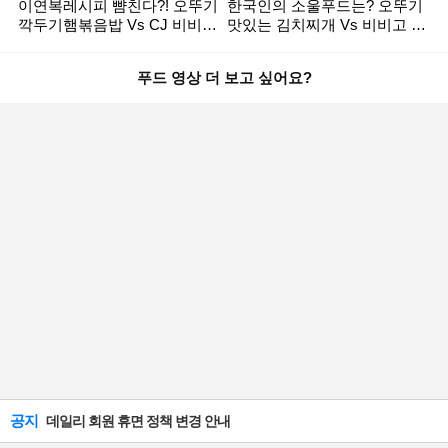
이연복레시피 뺨친다?! 오뚜기
한국인의 소울푸드는? 오뚜기
깍두기햄볶음밥 Vs CJ 비비고
맛있는 김치찌개 Vs 비비고 두
차돌깍두기볶음밥 리얼 후기
부 김치찌개 [미식평가단]
대결 [미식평가단]
푸드 영상 더 보고 싶어요?
공지
데일리 회원 휴면 정책 변경 안내