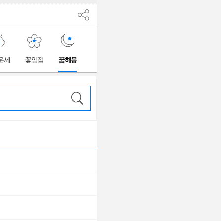
운세
꽃잎점
꿈해몽