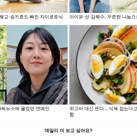
 송혜교·송지효도 빠진 자이로토닉
아이유·션·김혜수, 꾸준한 나눔으
가짜뉴스에 울었던 연예인
위고비 대신 뜬다... 식욕 잡는다고
합
데일리 더 보고 싶어요?