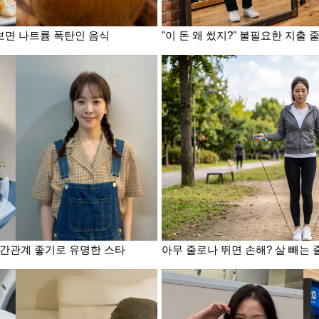
 보면 나트륨 폭탄인 음식
"이 돈 왜 썼지?" 불필요한 지출
인간관계 좋기로 유명한 스타
아무 줄로나 뛰면 손해? 살 빼는