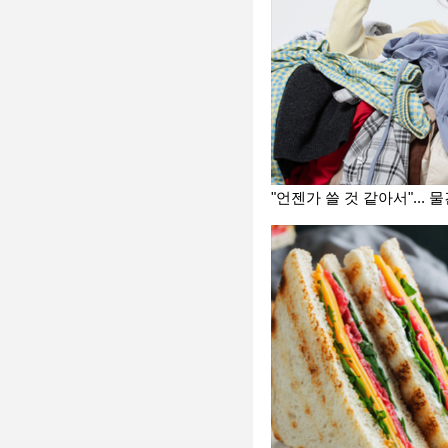
"언젠가 쓸 것 같아서"...