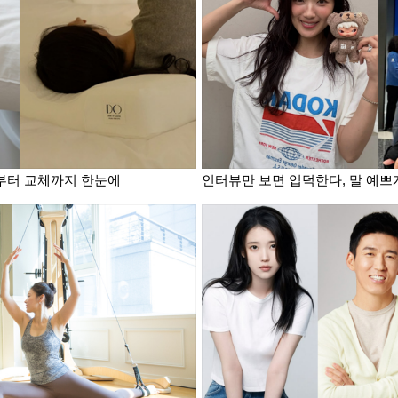
탁부터 교체까지 한눈에
인터뷰만 보면 입덕한다, 말 예쁘