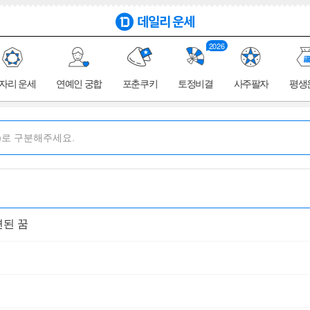
2026
자리 운세
연예인 궁합
포춘쿠키
토정비결
사주팔자
평생
련된 꿈